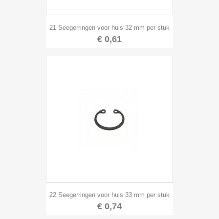
21 Seegerringen voor huis 32 mm per stuk
€ 0,61
22 Seegerringen voor huis 33 mm per stuk
€ 0,74