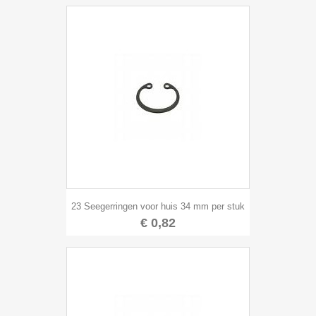
23 Seegerringen voor huis 34 mm per stuk
€ 0,82