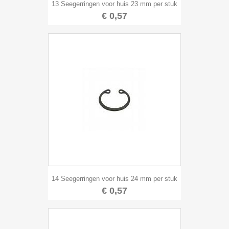
13 Seegerringen voor huis 23 mm per stuk
€ 0,57
14 Seegerringen voor huis 24 mm per stuk
€ 0,57