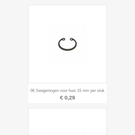
06 Seegerringen voor huis 15 mm per stuk
€ 0,29