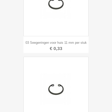
03 Seegerringen voor huis 11 mm per stuk
€ 0,33