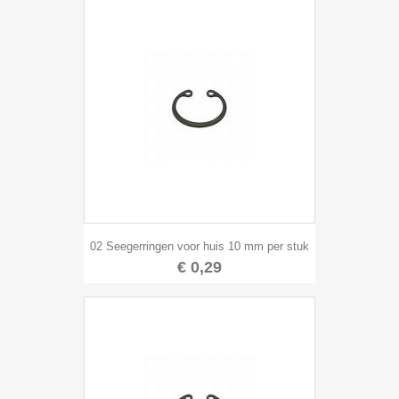
02 Seegerringen voor huis 10 mm per stuk
€ 0,29