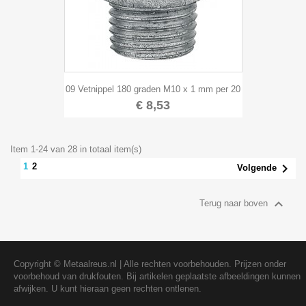
09 Vetnippel 180 graden M10 x 1 mm per 20
€ 8,53
Item 1-24 van 28 in totaal item(s)

2
1
Volgende

Terug naar boven
Copyright ©
Metaalreus.nl
| Alle rechten voorbehouden. Prijzen onder
voorbehoud van drukfouten. Bij artikelen geplaatste afbeeldingen kunnen
afwijken. U kunt hieraan geen rechten ontlenen.