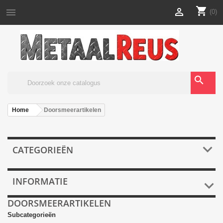
shopping_cart


(0)
search
Home
Doorsmeerartikelen

CATEGORIEËN
INFORMATIE

DOORSMEERARTIKELEN
Subcategorieën