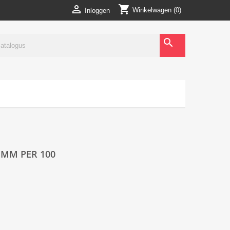
shopping_cart

Winkelwagen
(0)
Inloggen
search
 MM PER 100