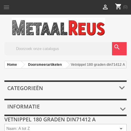
shopping_cart


(0)
search
Home
Doorsmeerartikelen
Vetnippel 180 graden din71412 A

CATEGORIEËN
INFORMATIE

VETNIPPEL 180 GRADEN DIN71412 A

Naam: A tot Z