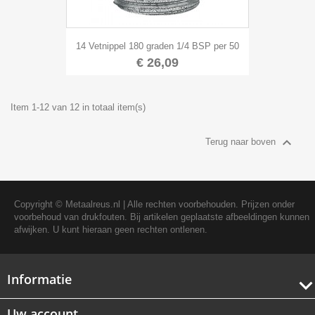
14 Vetnippel 180 graden 1/4 BSP per 50
€ 26,09
Item 1-12 van 12 in totaal item(s)

Terug naar boven
Copyright ©
Metaalreus.nl
| Alle rechten voorbehouden. Prijzen onder
voorbehoud van drukfouten. Bij artikelen geplaatste afbeeldingen kunnen
afwijken. U kunt hieraan geen rechten ontlenen.
Informatie
Uw account