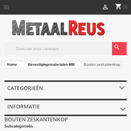
shopping_cart


(0)
search
Home
Bevestigingsmaterialen MM
Bouten zeskantenkop

CATEGORIEËN
INFORMATIE

BOUTEN ZESKANTENKOP
Subcategorieën