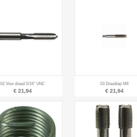


Snel bekijken
Snel bekijken
02 Voor draad 5/16" UNC
03 Draadtap M8
€ 21,94
€ 21,94