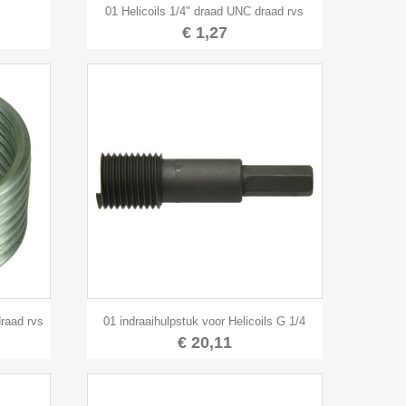

Snel bekijken
01 Helicoils 1/4" draad UNC draad rvs
€ 1,27

Snel bekijken
draad rvs
01 indraaihulpstuk voor Helicoils G 1/4
€ 20,11