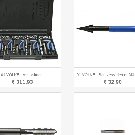


Snel bekijken
Snel bekijken
01 VÖLKEL Assortiment
01 VÖLKEL Boutverwijderaar M3
€ 311,93
€ 32,90