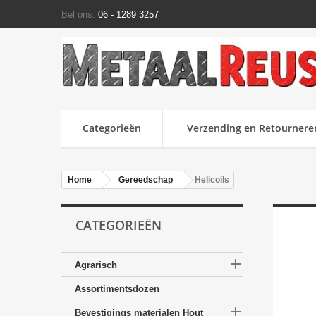
Bel ons:
06 - 1289 3257
Categorieën
Verzending en Retournere
Home
Gereedschap
Helicoils
CATEGORIEËN

Agrarisch
Assortimentsdozen

Bevestigings materialen Hout