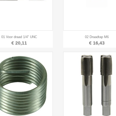


Snel bekijken
Snel bekijken
01 Voor draad 1/4" UNC
02 Draadtap M6
€ 20,11
€ 16,43