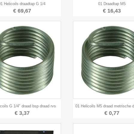


Snel bekijken
Snel bekijken
01 Helicoils draadtap G 1/4
01 Draadtap M5
€ 69,67
€ 16,43


Snel bekijken
Snel bekijken
icoils G 1/4" draad bsp draad rvs
01 Helicoils M5 draad metrische 
€ 3,37
€ 0,77