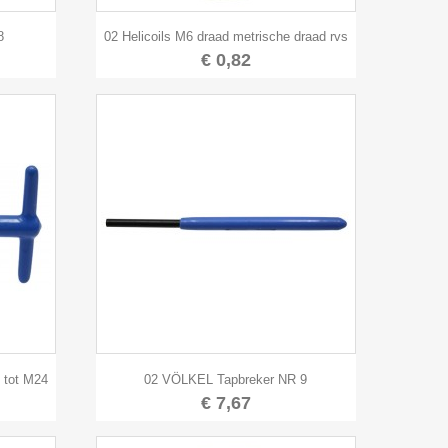

Snel bekijken
8
02 Helicoils M6 draad metrische draad rvs
€ 0,82

Snel bekijken
 tot M24
02 VÖLKEL Tapbreker NR 9
€ 7,67