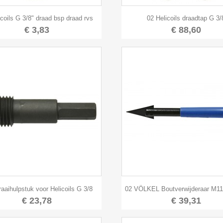


Snel bekijken
Snel bekijken
icoils G 3/8" draad bsp draad rvs
02 Helicoils draadtap G 3/
€ 3,83
€ 88,60


Snel bekijken
Snel bekijken
raaihulpstuk voor Helicoils G 3/8
02 VÖLKEL Boutverwijderaar M11
€ 23,78
€ 39,31