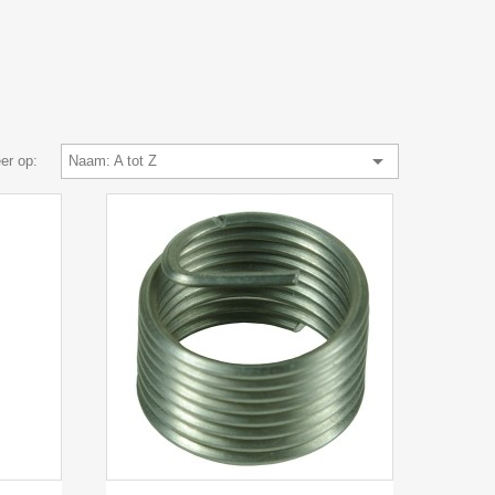

er op:
Naam: A tot Z