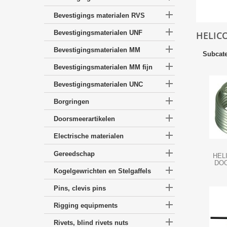

Bevestigings materialen RVS

Bevestigingsmaterialen UNF
HELICO

Bevestigingsmaterialen MM
Subcate

Bevestigingsmaterialen MM fijn

Bevestigingsmaterialen UNC

Borgringen

Doorsmeerartikelen

Electrische materialen

Gereedschap
HEL
DO

Kogelgewrichten en Stelgaffels

Pins, clevis pins

Rigging equipments

Rivets, blind rivets nuts