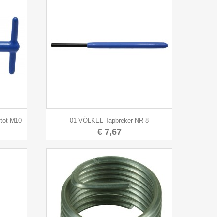

Snel bekijken
 tot M10
01 VÖLKEL Tapbreker NR 8
€ 7,67