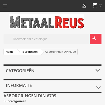
shopping_cart


(0)
search
Home
Borgringen
Asborgringen DIN 6799

CATEGORIEËN
INFORMATIE

ASBORGRINGEN DIN 6799
Subcategorieën