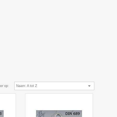

er op:
Naam: A tot Z