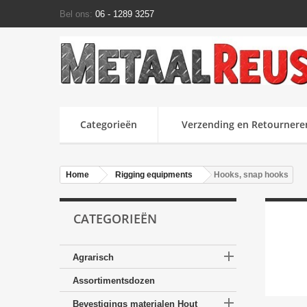
Bel ons:
06 - 1289 3257
Categorieën
Verzending en Retournere
Home
Rigging equipments
Hooks, snap hooks
CATEGORIEËN

Agrarisch
Assortimentsdozen

Bevestigings materialen Hout