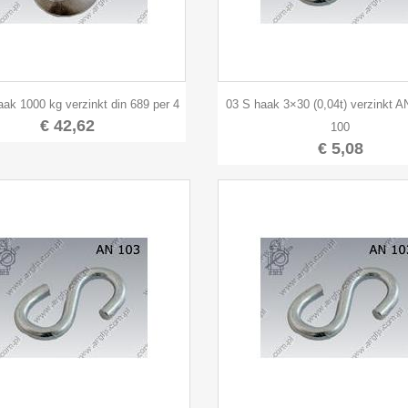


Snel bekijken
Snel bekijken
aak 1000 kg verzinkt din 689 per 4
03 S haak 3×30 (0,04t) verzinkt A
€ 42,62
100
€ 5,08