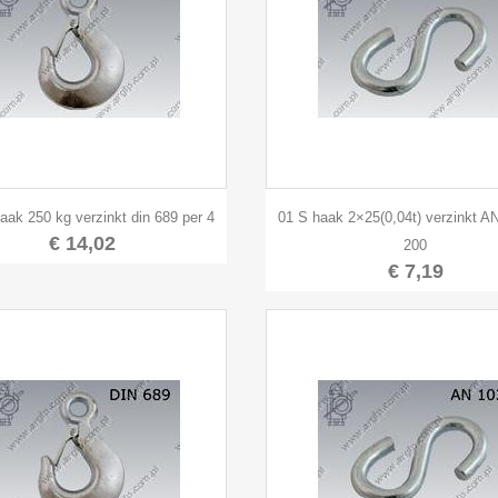


Snel bekijken
Snel bekijken
haak 250 kg verzinkt din 689 per 4
01 S haak 2×25(0,04t) verzinkt A
€ 14,02
200
€ 7,19