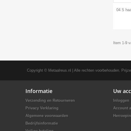
04 S haa
Item 1-9 v
Copyright ©
Metaalreus.nl
| Alle rechten voorbehouden. Prijz
Informatie
Uw acc
Verzending en Retourneren
Inloggen
Privacy Verklaring
Account 
Algemene voorwaarden
Herroepin
Bedrijfsinformatie
Veilige betaling