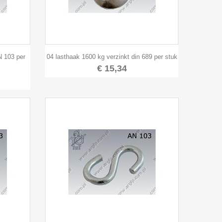

Snel bekijken
N 103 per
04 lasthaak 1600 kg verzinkt din 689 per stuk
€ 15,34