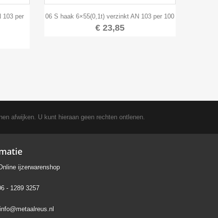

Snel bekijken
N 103 per
06 S haak 6×55(0,1t) verzinkt AN 103 per 100
€ 23,85
nen afwijken. U kunt hieraan geen rechten ontlenen.
rmatie
Online ijzerwarenshop
06 - 1289 3257
info@metaalreus.nl