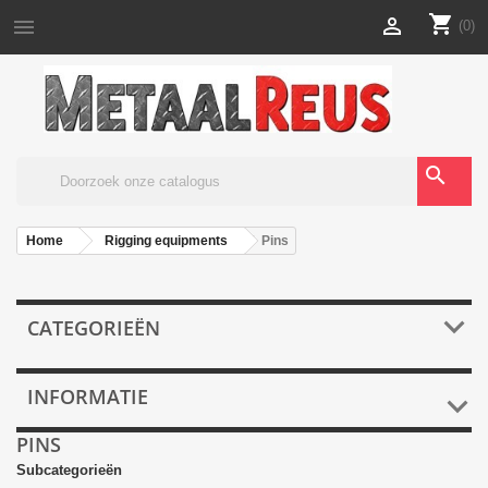
shopping_cart


(0)
search
Home
Rigging equipments
Pins

CATEGORIEËN
INFORMATIE

PINS
Subcategorieën