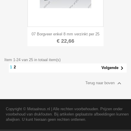
07 Borgveer enkel 8 mm verzinkt per 25
€ 22,66
Item 1-24 van 25 in totaal item(s)

2
1
Volgende

Terug naar boven
Copyright ©
Metaalreus.nl
| Alle rechten voorbehouden. Prijzen onder
voorbehoud van drukfouten. Bij artikelen geplaatste afbeeldingen kunnen
afwijken. U kunt hieraan geen rechten ontlenen.