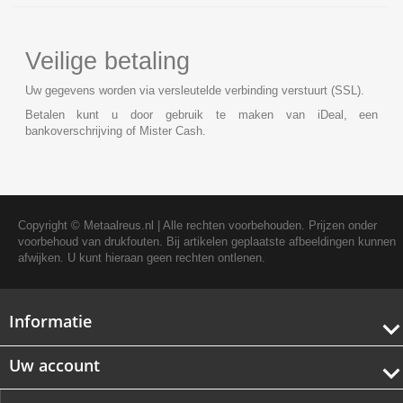
Veilige betaling
Uw gegevens worden via versleutelde verbinding verstuurt (SSL).
Betalen kunt u door gebruik te maken van iDeal, een
bankoverschrijving of Mister Cash.
Copyright ©
Metaalreus.nl
| Alle rechten voorbehouden. Prijzen onder
voorbehoud van drukfouten. Bij artikelen geplaatste afbeeldingen kunnen
afwijken. U kunt hieraan geen rechten ontlenen.
Informatie
Uw account