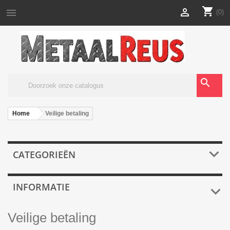
shopping_cart


(0)
search
Home
Veilige betaling

CATEGORIEËN
INFORMATIE

Veilige betaling