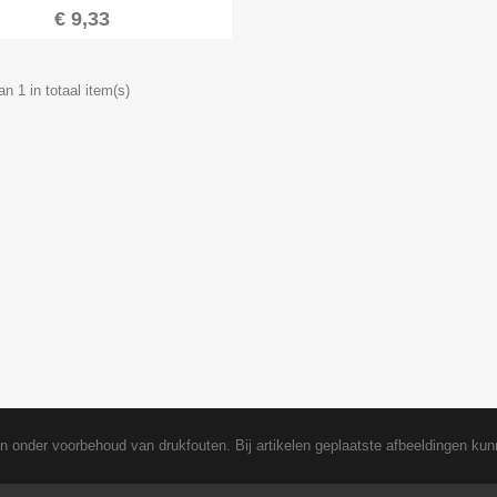
€ 9,33
an 1 in totaal item(s)
en onder voorbehoud van drukfouten. Bij artikelen geplaatste afbeeldingen kun