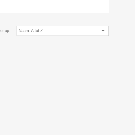

er op:
Naam: A tot Z