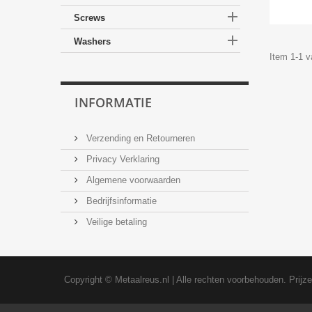

Screws

Washers
Item 1-1 v
INFORMATIE
Verzending en Retourneren
Privacy Verklaring
Algemene voorwaarden
Bedrijfsinformatie
Veilige betaling
Copyright ©
Metaalreus.nl
| Alle rechten voorbehouden. Prijz