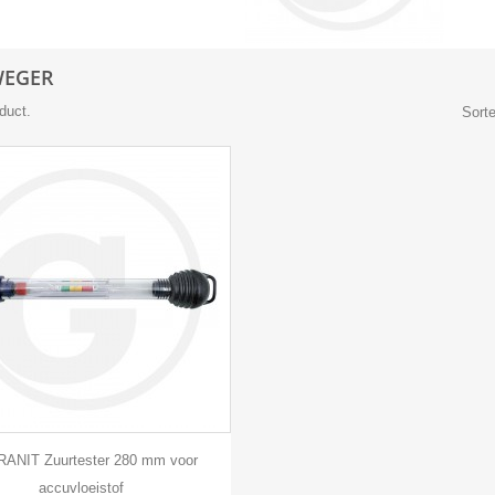
WEGER
oduct.
Sorte

Snel bekijken
RANIT Zuurtester 280 mm voor
accuvloeistof