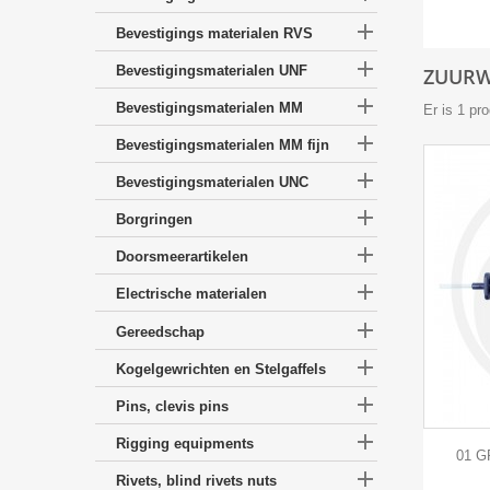

Bevestigings materialen RVS

Bevestigingsmaterialen UNF
ZUUR

Bevestigingsmaterialen MM
Er is 1 pr

Bevestigingsmaterialen MM fijn

Bevestigingsmaterialen UNC

Borgringen

Doorsmeerartikelen

Electrische materialen

Gereedschap

Kogelgewrichten en Stelgaffels

Pins, clevis pins

Rigging equipments
01 G

Rivets, blind rivets nuts