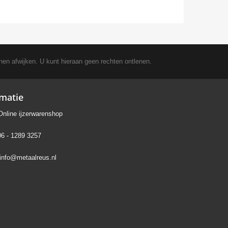
nen afwijken. U kunt hieraan geen rechten ontlenen.
rmatie
Online ijzerwarenshop
06 - 1289 3257
info@metaalreus.nl