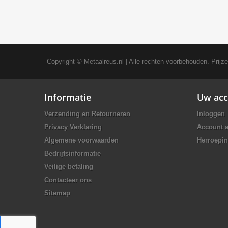
Copyright ©
Metaalreus.nl
| Alle rechten voorbehouden. Prijz
Informatie
Uw acc
Verzending en Retourneren
Inloggen
Privacy Verklaring
Account 
Algemene voorwaarden
Herroepin
Bedrijfsinformatie
Veilige betaling
Contacteer ons
Sitemap