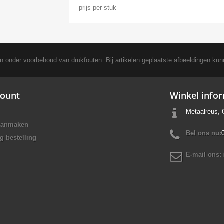
prijs per stuk
en onder voorbehoud van drukfouten. Bij artikelen geplaatste afbeeldingen kun
ount
Winkel info
Metaalreus, 
aanmaken
Bel ons nu:
g bestelling
E-mail ons: