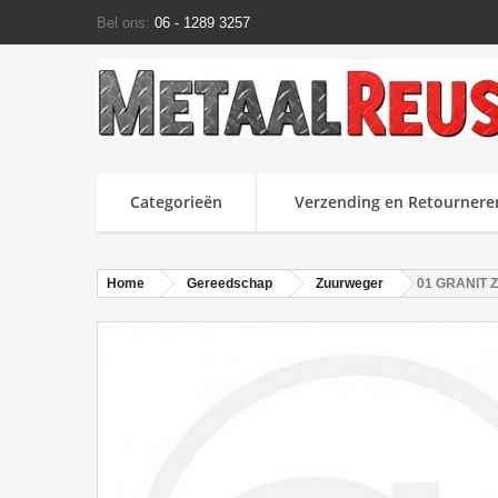
Bel ons:
06 - 1289 3257
Categorieën
Verzending en Retournere
Home
Gereedschap
Zuurweger
01 GRANIT Z