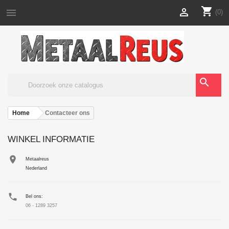
shopping_cart


(0)
search
Home
Contacteer ons
WINKEL INFORMATIE

Metaalreus
Nederland

Bel ons:
06 - 1289 3257