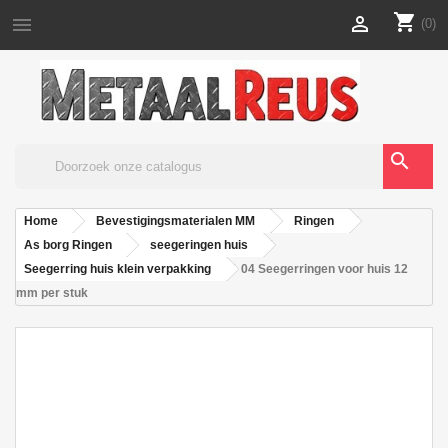
shopping_cart


(0)
search
Home
Bevestigingsmaterialen MM
Ringen
As borg Ringen
seegeringen huis
Seegerring huis klein verpakking
04 Seegerringen voor huis 12
mm per stuk