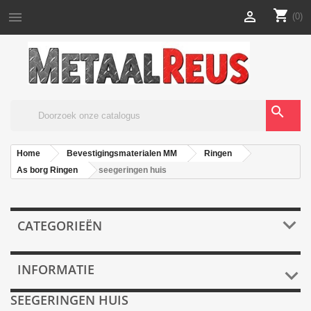
shopping_cart


(0)
search
Home
Bevestigingsmaterialen MM
Ringen
As borg Ringen
seegeringen huis

CATEGORIEËN
INFORMATIE

SEEGERINGEN HUIS