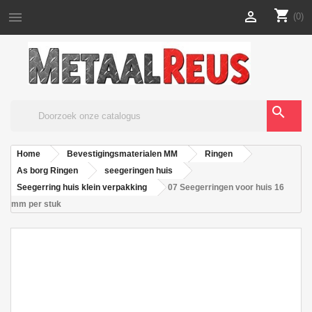
shopping_cart


(0)
search
Home
Bevestigingsmaterialen MM
Ringen
As borg Ringen
seegeringen huis
Seegerring huis klein verpakking
07 Seegerringen voor huis 16
mm per stuk