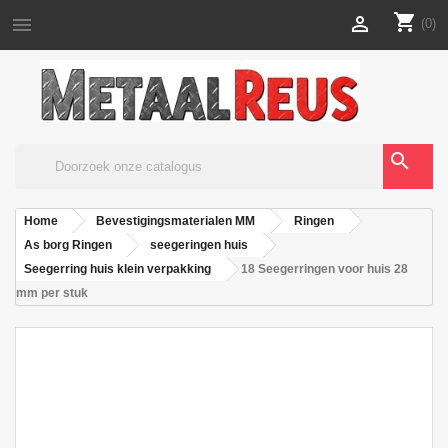
shopping_cart


(0)
search
Home
Bevestigingsmaterialen MM
Ringen
As borg Ringen
seegeringen huis
Seegerring huis klein verpakking
18 Seegerringen voor huis 28
mm per stuk