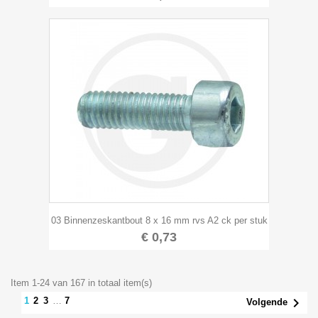
03 Binnenzeskantbout 8 x 16 mm rvs A2 ck per stuk
€ 0,73
Item 1-24 van 167 in totaal item(s)

2
3
…
7
1
Volgende