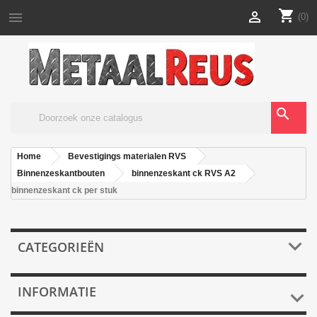
shopping_cart


(0)
search
Home
Bevestigings materialen RVS
Binnenzeskantbouten
binnenzeskant ck RVS A2
binnenzeskant ck per stuk

CATEGORIEËN
INFORMATIE
