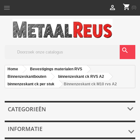
shopping_cart


(0)
search
Home
Bevestigings materialen RVS
Binnenzeskantbouten
binnenzeskant ck RVS A2
binnenzeskant ck per stuk
Binnenzeskant ck M10 rvs A2

CATEGORIEËN
INFORMATIE
