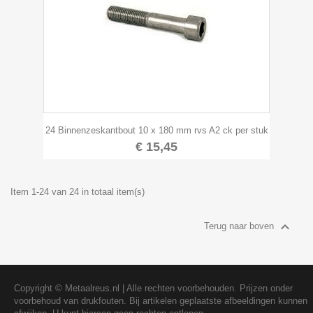
24 Binnenzeskantbout 10 x 180 mm rvs A2 ck per stuk
€ 15,45
Item 1-24 van 24 in totaal item(s)

Terug naar boven
Copyright ©
Metaalreus.nl
| Alle rechten voorbehouden. Prijzen onder
voorbehoud van drukfouten. Bij artikelen geplaatste afbeeldingen kunnen