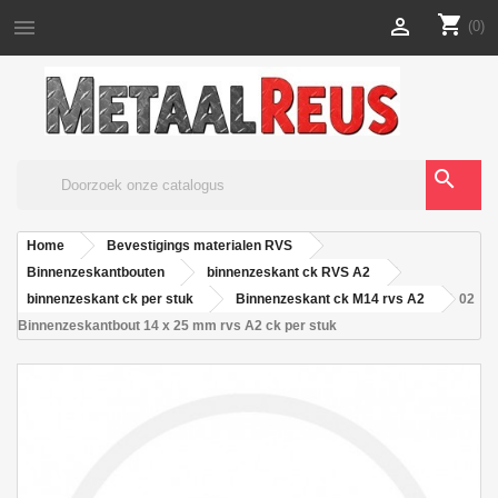
shopping_cart


(0)
search
Home
Bevestigings materialen RVS
Binnenzeskantbouten
binnenzeskant ck RVS A2
binnenzeskant ck per stuk
Binnenzeskant ck M14 rvs A2
02
Binnenzeskantbout 14 x 25 mm rvs A2 ck per stuk