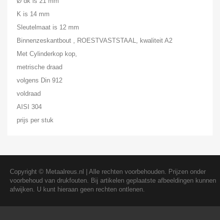
Ø dk is 21 mm
K is 14 mm
Sleutelmaat is 12 mm
Binnenzeskantbout , ROESTVASTSTAAL, kwaliteit A2
Met Cylinderkop kop,
metrische draad
volgens Din 912
voldraad
AISI 304
prijs per stuk
Copyright ©
Metaalreus.nl
| Alle rechten voorbehouden. Prijzen onder
voorbehoud van drukfouten. Bij artikelen geplaatste afbeeldingen kunnen
afwijken. U kunt hieraan geen rechten ontlenen.