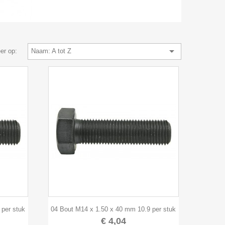

er op:
Naam: A tot Z

Snel bekijken
 per stuk
04 Bout M14 x 1.50 x 40 mm 10.9 per stuk
€ 4,04