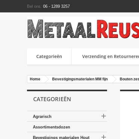
Bel ons:
06 - 1289 3257
Categorieën
Verzending en Retournere
Home
Bevestigingsmaterialen MM fijn
Bouten zes
CATEGORIEËN

Agrarisch
Assortimentsdozen

Bevestigings materialen Hout