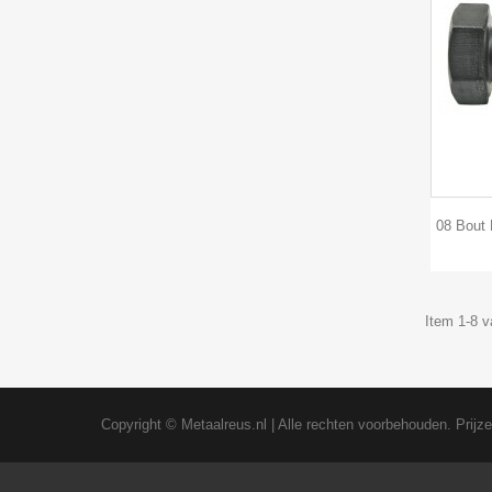
08 Bout 
Item 1-8 v
Copyright ©
Metaalreus.nl
| Alle rechten voorbehouden. Prijz