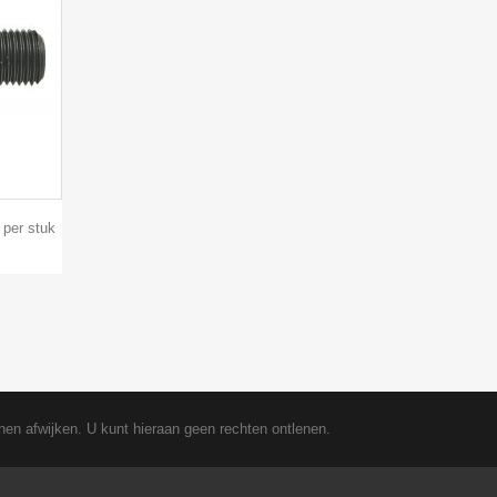
 per stuk
nen afwijken. U kunt hieraan geen rechten ontlenen.