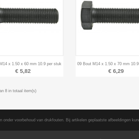


Snel bekijken
Snel bekijken
M14 x 1.50 x 60 mm 10.9 per stuk
09 Bout M14 x 1.50 x 70 mm 10.9
€ 5,82
€ 6,29
an 8 in totaal item(s)
en onder voorbehoud van drukfouten. Bij artikelen geplaatste afbeeldingen kun