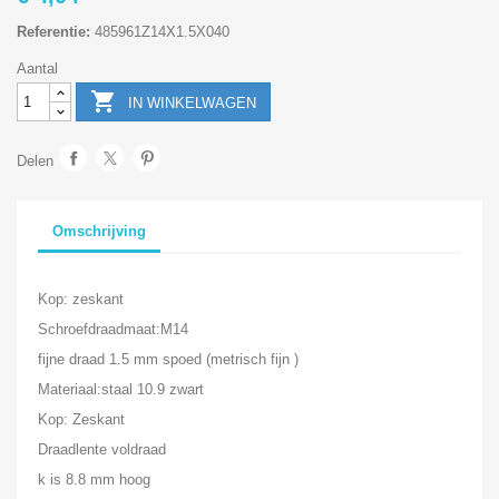
Referentie:
485961Z14X1.5X040
Aantal

IN WINKELWAGEN
Delen
Omschrijving
Kop: zeskant
Schroefdraadmaat:M14
fijne draad 1.5 mm spoed (metrisch fijn )
Materiaal:staal 10.9 zwart
Kop: Zeskant
Draadlente voldraad
k is 8.8 mm hoog