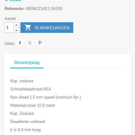
Referentie:
485961Z14X1.5X030
Aantal

IN WINKELWAGEN
Delen
Omschrijving
Kop: zeskant
Schroefdraadmaat:M14
fijne draad 1.5 mm spoed (metrisch fijn )
Materiaal:staal 10.9 zwart
Kop: Zeskant
Draadlente voldraad
k is 8.8 mm hoog