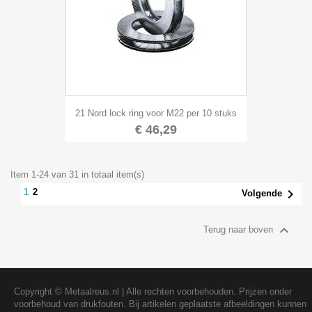
21 Nord lock ring voor M22 per 10 stuks
€ 46,29
Item 1-24 van 31 in totaal item(s)

2
1
Volgende

Terug naar boven
Copyright ©
Metaalreus.nl
| Alle rechten voorbehouden. Prijzen onder
voorbehoud van drukfouten. Bij artikelen geplaatste afbeeldingen kunnen