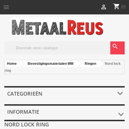
shopping_cart


(0)
search
Home
Bevestigingsmaterialen MM
Ringen
Nord lock
ring

CATEGORIEËN
INFORMATIE

NORD LOCK RING