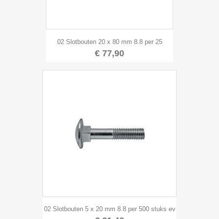
02 Slotbouten 20 x 80 mm 8.8 per 25
€ 77,90
02 Slotbouten 5 x 20 mm 8.8 per 500 stuks ev