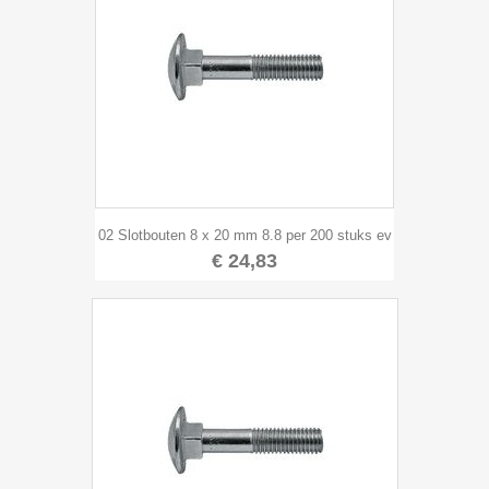
02 Slotbouten 8 x 20 mm 8.8 per 200 stuks ev
€ 24,83