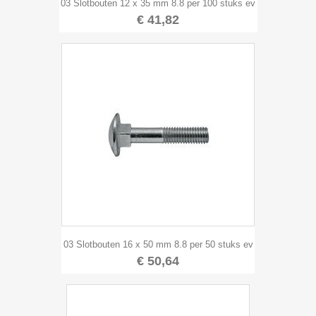
03 Slotbouten 12 x 35 mm 8.8 per 100 stuks ev
€ 41,82
03 Slotbouten 16 x 50 mm 8.8 per 50 stuks ev
€ 50,64