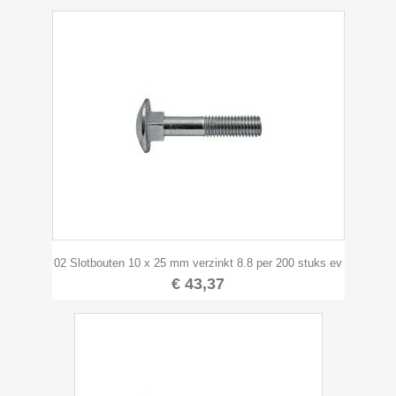
02 Slotbouten 10 x 25 mm verzinkt 8.8 per 200 stuks ev
€ 43,37