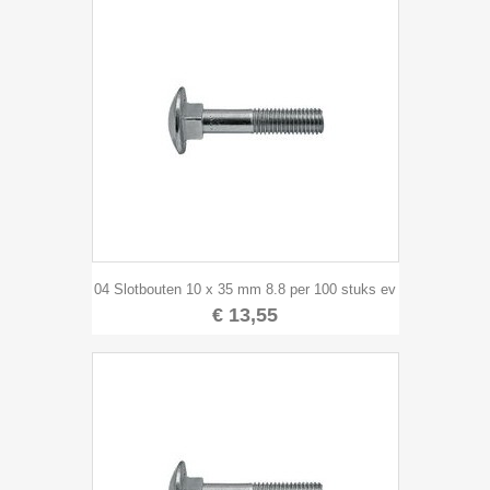
04 Slotbouten 10 x 35 mm 8.8 per 100 stuks ev
€ 13,55