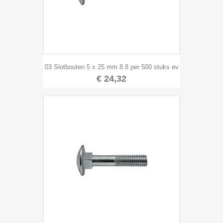
03 Slotbouten 5 x 25 mm 8.8 per 500 stuks ev
€ 24,32