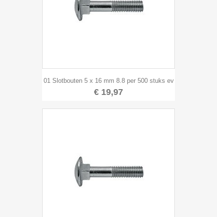
01 Slotbouten 5 x 16 mm 8.8 per 500 stuks ev
€ 19,97