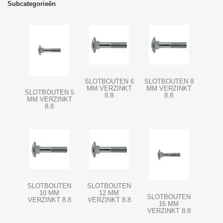
Subcategorieën
SLOTBOUTEN 6
SLOTBOUTEN 8
MM VERZINKT
MM VERZINKT
SLOTBOUTEN 5
8.8
8.8
MM VERZINKT
8.8
SLOTBOUTEN
SLOTBOUTEN
10 MM
12 MM
SLOTBOUTEN
VERZINKT 8.8
VERZINKT 8.8
16 MM
VERZINKT 8.8