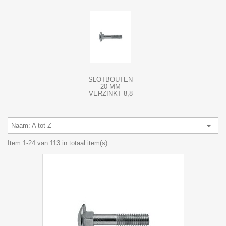
SLOTBOUTEN
20 MM
VERZINKT 8,8

Naam: A tot Z
Item 1-24 van 113 in totaal item(s)