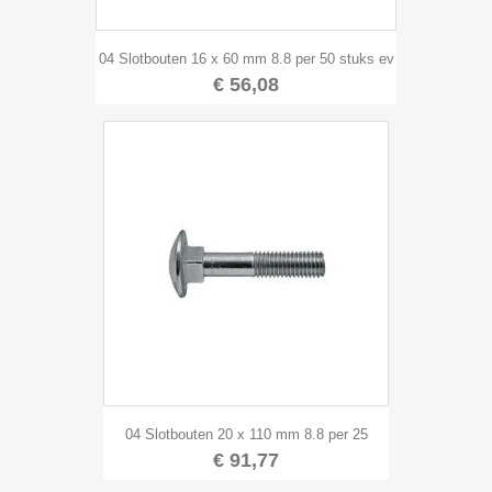
04 Slotbouten 16 x 60 mm 8.8 per 50 stuks ev
€ 56,08
04 Slotbouten 20 x 110 mm 8.8 per 25
€ 91,77