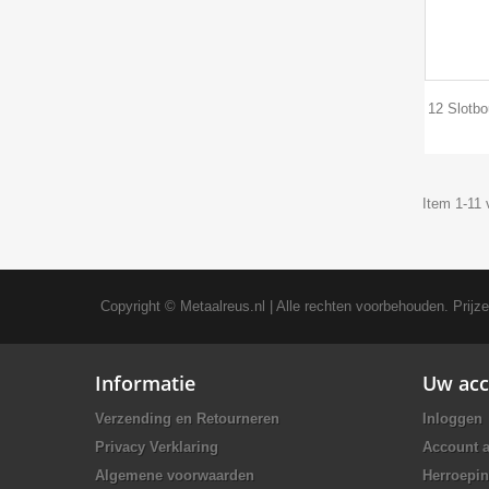
12 Slotb
Item 1-11 
Copyright ©
Metaalreus.nl
| Alle rechten voorbehouden. Prijz
Informatie
Uw acc
Verzending en Retourneren
Inloggen
Privacy Verklaring
Account 
Algemene voorwaarden
Herroepin