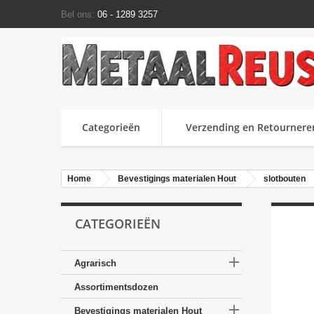
Bel ons:
06 - 1289 3257
Categorieën
Verzending en Retournere
Home
Bevestigings materialen Hout
slotbouten
CATEGORIEËN

Agrarisch
Assortimentsdozen

Bevestigings materialen Hout