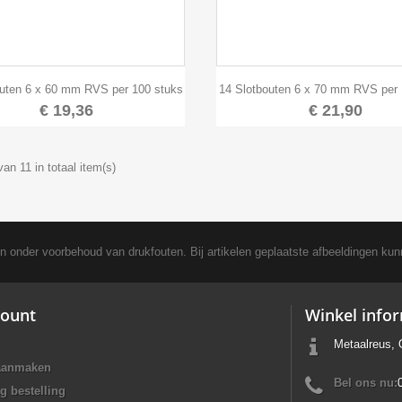


Snel bekijken
Snel bekijken
outen 6 x 60 mm RVS per 100 stuks
14 Slotbouten 6 x 70 mm RVS per 
€ 19,36
€ 21,90
van 11 in totaal item(s)
en onder voorbehoud van drukfouten. Bij artikelen geplaatste afbeeldingen kun
ount
Winkel info
Metaalreus, 
aanmaken
Bel ons nu:
g bestelling