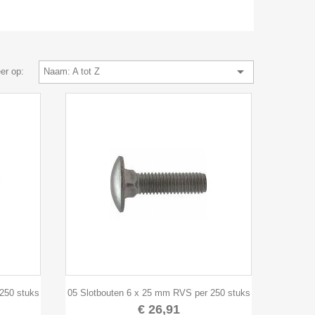

er op:
Naam: A tot Z

Snel bekijken
250 stuks
05 Slotbouten 6 x 25 mm RVS per 250 stuks
€ 26,91