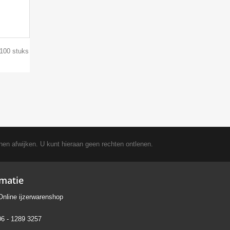
100 stuks
nen afwijken. U kunt hieraan geen rechten ontlenen.
rmatie
Online ijzerwarenshop
06 - 1289 3257