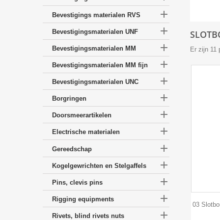

Bevestigings materialen RVS

Bevestigingsmaterialen UNF
SLOTB

Bevestigingsmaterialen MM
Er zijn 11

Bevestigingsmaterialen MM fijn

Bevestigingsmaterialen UNC

Borgringen

Doorsmeerartikelen

Electrische materialen

Gereedschap

Kogelgewrichten en Stelgaffels

Pins, clevis pins

Rigging equipments
03 Slotb

Rivets, blind rivets nuts