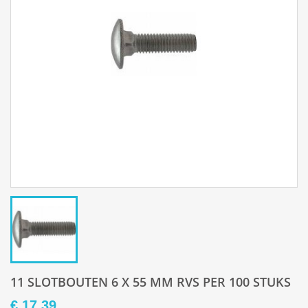
11 SLOTBOUTEN 6 X 55 MM RVS PER 100 STUKS
€ 17,39