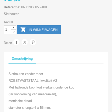
Referentie:
06032060055-100
Slotbouten
Aantal

IN WINKELWAGEN
Delen
Omschrijving
Slotbouten zonder moer
ROESTVASTSTAAL, kwaliteit A2
Met halfronde kop, kort vierkant onder de kop
(ter voorkoming van meedraaien),
metrische draad
diameter x lengte 6 x 55 mm.