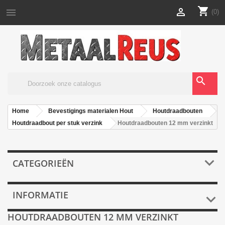
shopping_cart


(0)
search
Home
Bevestigings materialen Hout
Houtdraadbouten
Houtdraadbout per stuk verzink
Houtdraadbouten 12 mm verzinkt

CATEGORIEËN
INFORMATIE

HOUTDRAADBOUTEN 12 MM VERZINKT