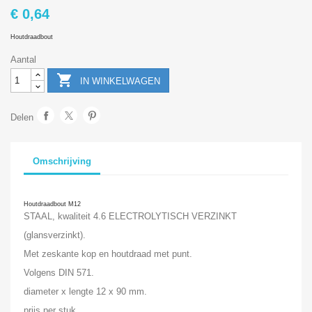
€ 0,64
Houtdraadbout
Aantal

IN WINKELWAGEN
Delen
Omschrijving
Houtdraadbout M12
STAAL, kwaliteit 4.6 ELECTROLYTISCH VERZINKT
(glansverzinkt).
Met zeskante kop en houtdraad met punt.
Volgens DIN 571.
diameter x lengte 12 x 90 mm.
prijs per stuk