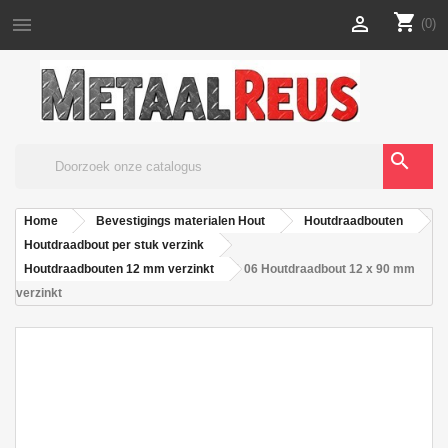
shopping_cart


(0)
search
Home
Bevestigings materialen Hout
Houtdraadbouten
Houtdraadbout per stuk verzink
Houtdraadbouten 12 mm verzinkt
06 Houtdraadbout 12 x 90 mm
verzinkt