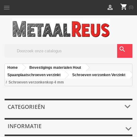
shopping_cart


(0)
search
Home
Bevestigings materialen Hout
Spaanplaatschroeven verzinkt
Schroeven verzonken Verzinkt
Schroeven verzonkenkop 4 mm

CATEGORIEËN
INFORMATIE
