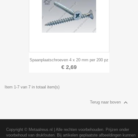
Spaanplaatschroeven 4 x 20 mm per 200 pz
€ 2,69
Item 1-7 van 7 in totaal item(s)

Terug naar boven
Copyright ©
Metaalreus.nl
| Alle rechten voorbehouden. Prijzen onder
voorbehoud van drukfouten. Bij artikelen geplaatste afbeeldingen kunnen