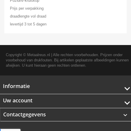
Pozidriv-kruiskop
Prijs per verpakking
draadlengte vol draad
levertijd 3 tot 5 dagen
Copyright ©
Metaalreus.nl
| Alle rechten voorbehouden. Prijzen onder
voorbehoud van drukfouten. Bij artikelen geplaatste afbeeldingen kunnen
afwijken. U kunt hieraan geen rechten ontlenen.
Informatie
Uw account
Contactgegevens
keyboard_arrow_down