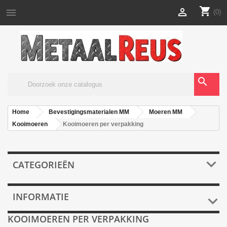
shopping_cart


(0)
search
Home
Bevestigingsmaterialen MM
Moeren MM
Kooimoeren
Kooimoeren per verpakking

CATEGORIEËN
INFORMATIE

KOOIMOEREN PER VERPAKKING