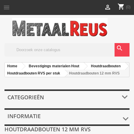
shopping_cart


(0)
search
Home
Bevestigings materialen Hout
Houtdraadbouten
Houtdraadbouten RVS per stuk
Houtdraadbouten 12 mm RVS

CATEGORIEËN
INFORMATIE

HOUTDRAADBOUTEN 12 MM RVS