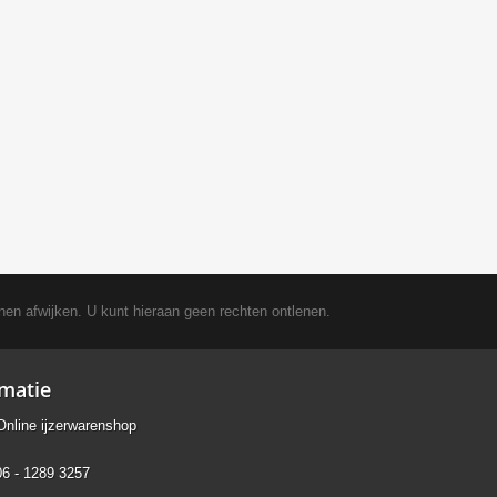
nen afwijken. U kunt hieraan geen rechten ontlenen.
rmatie
Online ijzerwarenshop
06 - 1289 3257