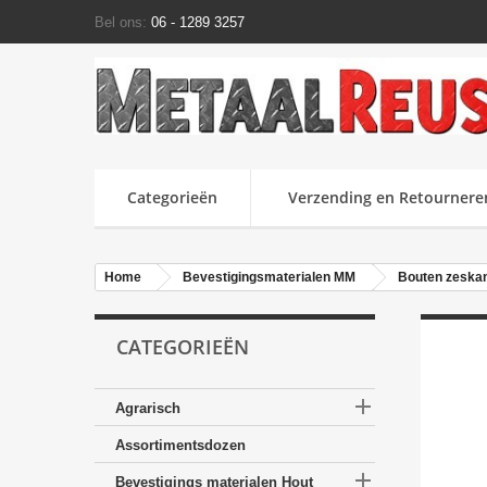
Bel ons:
06 - 1289 3257
Categorieën
Verzending en Retournere
Home
Bevestigingsmaterialen MM
Bouten zeska
CATEGORIEËN

Agrarisch
Assortimentsdozen

Bevestigings materialen Hout