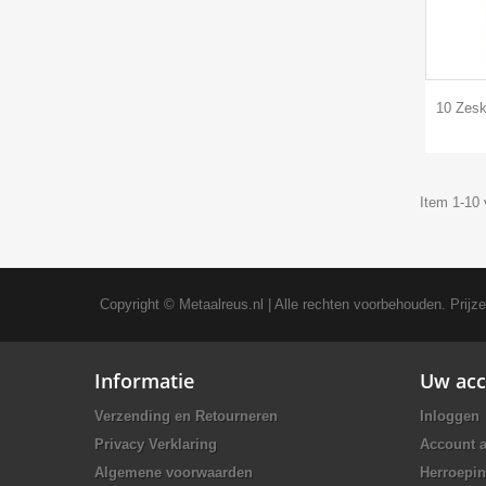
10 Zesk
Item 1-10 
Copyright ©
Metaalreus.nl
| Alle rechten voorbehouden. Prijz
Informatie
Uw acc
Verzending en Retourneren
Inloggen
Privacy Verklaring
Account 
Algemene voorwaarden
Herroepin