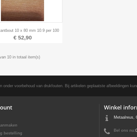

Snel bekijken
antbout 10 x 80 mm 10.9 per 100
€ 52,90
van 10 in totaal item(s)
en onder voorbehoud van drukfouten. Bij artikelen geplaatste afbeeldingen kun
ount
Winkel info
Metaalreus, 
aanmaken
Bel ons nu:
g bestelling