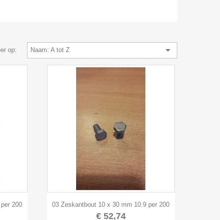

er op:
Naam: A tot Z

Snel bekijken
 per 200
03 Zeskantbout 10 x 30 mm 10.9 per 200
€ 52,74