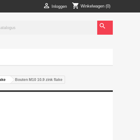
shopping_cart

Winkelwagen
(0)
Inloggen
search
lake
Bouten M10 10.9 zink flake