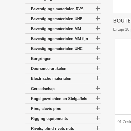

Bevestigings materialen RVS

Bevestigingsmaterialen UNF
BOUTEN

Bevestigingsmaterialen MM
Er zijn 10

Bevestigingsmaterialen MM fijn

Bevestigingsmaterialen UNC

Borgringen

Doorsmeerartikelen

Electrische materialen

Gereedschap

Kogelgewrichten en Stelgaffels

Pins, clevis pins

Rigging equipments
01 Zesk

Rivets, blind rivets nuts