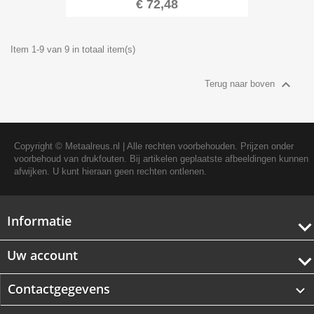
€ 72,48
Item 1-9 van 9 in totaal item(s)

Terug naar boven
Copyright ©
Metaalreus.nl
| Alle rechten voorbehouden. Prijzen onder
voorbehoud van drukfouten. Bij artikelen geplaatste afbeeldingen kunnen
afwijken. U kunt hieraan geen rechten ontlenen.
Informatie
Uw account
Contactgegevens
keyboard_arrow_down