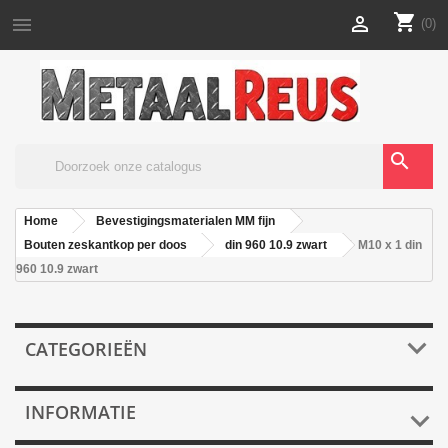
shopping_cart


(0)
search
Home
Bevestigingsmaterialen MM fijn
Bouten zeskantkop per doos
din 960 10.9 zwart
M10 x 1 din
960 10.9 zwart

CATEGORIEËN
INFORMATIE
