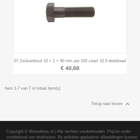
07 Zeskantbout 10 × 1 × 90 mm per 100 zwart 10.9 deeldraad
€ 40,68
Item 1-7 van 7 in totaal item(s)

Terug naar boven
Copyright ©
Metaalreus.nl
| Alle rechten voorbehouden. Prijzen onder
voorbehoud van drukfouten. Bij artikelen geplaatste afbeeldingen kunnen