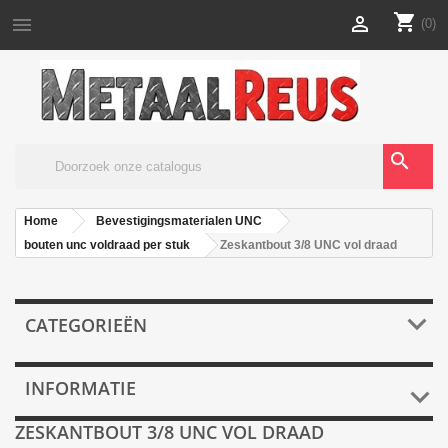
shopping_cart


(0)
search
Home
Bevestigingsmaterialen UNC
bouten unc voldraad per stuk
Zeskantbout 3/8 UNC vol draad

CATEGORIEËN
INFORMATIE

ZESKANTBOUT 3/8 UNC VOL DRAAD