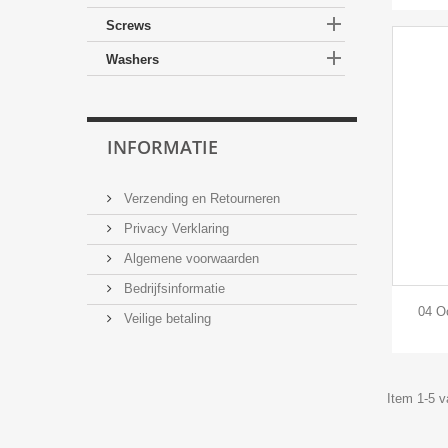

Screws

Washers
INFORMATIE
Verzending en Retourneren
Privacy Verklaring
Algemene voorwaarden
Bedrijfsinformatie
04 O
Veilige betaling
Item 1-5 v