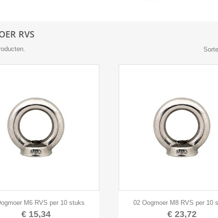
ER RVS
producten.
Sorte


Snel bekijken
Snel bekijken
Oogmoer M6 RVS per 10 stuks
02 Oogmoer M8 RVS per 10 s
€ 15,34
€ 23,72