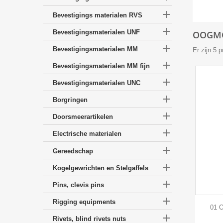

Bevestigings materialen RVS

Bevestigingsmaterialen UNF
OOGMO

Bevestigingsmaterialen MM
Er zijn 5 

Bevestigingsmaterialen MM fijn

Bevestigingsmaterialen UNC

Borgringen

Doorsmeerartikelen

Electrische materialen

Gereedschap

Kogelgewrichten en Stelgaffels

Pins, clevis pins

Rigging equipments
01 

Rivets, blind rivets nuts