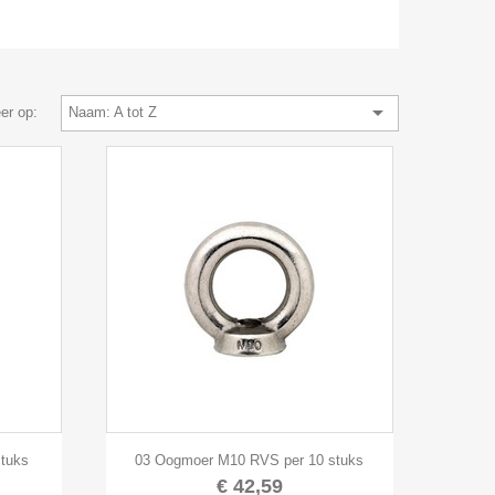

er op:
Naam: A tot Z

Snel bekijken
tuks
03 Oogmoer M10 RVS per 10 stuks
€ 42,59