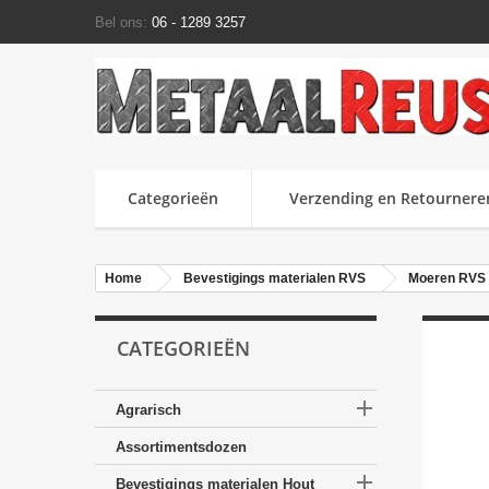
Bel ons:
06 - 1289 3257
Categorieën
Verzending en Retournere
Home
Bevestigings materialen RVS
Moeren RVS
CATEGORIEËN

Agrarisch
Assortimentsdozen

Bevestigings materialen Hout