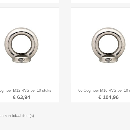


Snel bekijken
Snel bekijken
ogmoer M12 RVS per 10 stuks
06 Oogmoer M16 RVS per 10 
€ 63,94
€ 104,96
an 5 in totaal item(s)