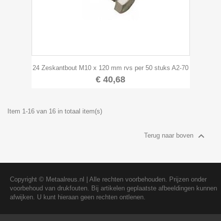
24 Zeskantbout M10 x 120 mm rvs per 50 stuks A2-70
€ 40,68
Item 1-16 van 16 in totaal item(s)

Terug naar boven
Copyright ©
Metaalreus.nl
| Alle rechten voorbehouden. Prijzen onder
voorbehoud van drukfouten. Bij artikelen geplaatste afbeeldingen kunnen
afwijken. U kunt hieraan geen rechten ontlenen.