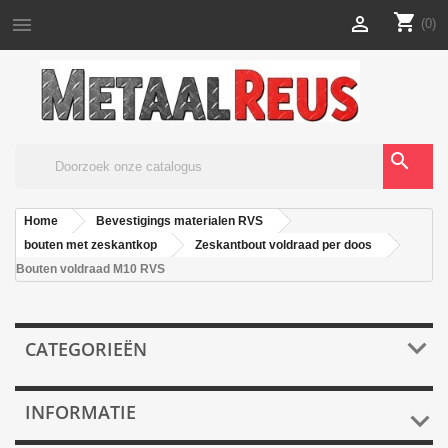
shopping_cart


(0)
search
Home
Bevestigings materialen RVS
bouten met zeskantkop
Zeskantbout voldraad per doos
Bouten voldraad M10 RVS

CATEGORIEËN
INFORMATIE
