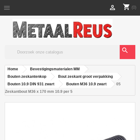
shopping_cart


(0)
search
Home
Bevestigingsmaterialen MM
Bouten zeskantenkop
Bout zeskant groot verpakking
Bouten 10.9 DIN 931 zwart
Bouten M36 10.9 zwart
05
Zeskantbout M36 x 170 mm 10.9 per 5