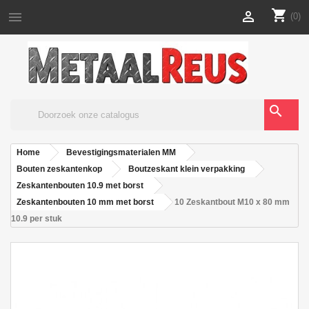
shopping_cart


(0)
search
Home
Bevestigingsmaterialen MM
Bouten zeskantenkop
Boutzeskant klein verpakking
Zeskantenbouten 10.9 met borst
Zeskantenbouten 10 mm met borst
10 Zeskantbout M10 x 80 mm
10.9 per stuk