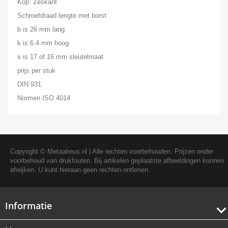
Kop: Zeskant
Schroefdraad lengte met borst
b is 26 mm lang
k is 6.4 mm hoog
s is 17 of 16 mm sleutelmaat
prijs per stuk
DIN 931
Normen ISO 4014
Copyright ©
Metaalreus.nl
| Alle rechten voorbehouden. Prijzen onder
voorbehoud van drukfouten. Bij artikelen geplaatste afbeeldingen kunnen
afwijken. U kunt hieraan geen rechten ontlenen.
Informatie