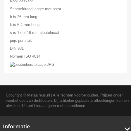
Kop: Zeskant
Schroefdraad lengte met borst
b is 26 mm lang
k is 6.4 mm hoog
s is 17 of 16 mm sleutelmaat
prijs per stuk
DIN 931
Normen ISO 4014
Copyright ©
Metaalreus.nl
| Alle rechten voorbehouden. Prijzen onder
voorbehoud van drukfouten. Bij artikelen geplaatste afbeeldingen kunnen
afwijken. U kunt hieraan geen rechten ontlenen.
Informatie