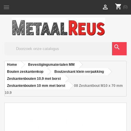
shopping_cart


(0)
search
Home
Bevestigingsmaterialen MM
Bouten zeskantenkop
Boutzeskant klein verpakking
Zeskantenbouten 10.9 met borst
Zeskantenbouten 10 mm met borst
08 Zeskantbout M10 x 70 mm
10.9