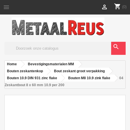
shopping_cart


(0)
search
Home
Bevestigingsmaterialen MM
Bouten zeskantenkop
Bout zeskant groot verpakking
Bouten 10.9 DIN 931 zinc flake
Bouten M8 10.9 zink flake
04
Zeskantbout 8 x 60 mm 10.9 per 200