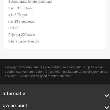
Schroefdraad lengte deeldraad
k is 5.3 mm hoog
a is 3.75 mm
s is 13 sleutelmaat
DIN 931
Prijs per 200 stuks
5 tot 7 dagen levertijd
Copyright ©
Metaalreus.nl
| Alle rechten voorbehouden. Prijzen onder
voorbehoud van drukfouten. Bij artikelen geplaatste afbeeldingen kunnen
afwijken. U kunt hieraan geen rechten ontlenen.
Informatie
Uw account