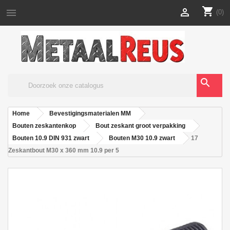
shopping_cart


(0)
search
Home
Bevestigingsmaterialen MM
Bouten zeskantenkop
Bout zeskant groot verpakking
Bouten 10.9 DIN 931 zwart
Bouten M30 10.9 zwart
17
Zeskantbout M30 x 360 mm 10.9 per 5