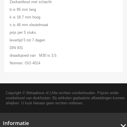
Zeskantbout met schacht
b is 85 mm lang
k is 18.7 mm hoog
s is 46 mm sleutelmaat
prijs per 5 stuks
levertijd 5 tot 7 dagen
DIN 931
draadspoed van M30 is 3,5
Normen: ISO 4014
Copyright ©
Metaalreus.nl
| Alle rechten voorbehouden. Prijzen onder
voorbehoud van drukfouten. Bij artikelen geplaatste afbeeldingen kunnen
afwijken. U kunt hieraan geen rechten ontlenen.
Informatie