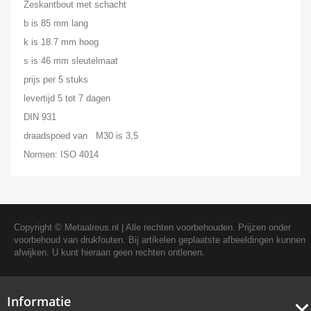
Zeskantbout met schacht
b is 85 mm lang
k is 18.7 mm hoog
s is 46 mm sleutelmaat
prijs per 5 stuks
levertijd 5 tot 7 dagen
DIN 931
draadspoed van M30 is 3,5
Normen: ISO 4014
Copyright ©
Metaalreus.nl
| Alle rechten voorbehouden. Prijzen onder
voorbehoud van drukfouten. Bij artikelen geplaatste afbeeldingen kunnen
afwijken. U kunt hieraan geen rechten ontlenen.
Informatie