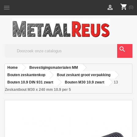
shopping_cart


(0)
search
Home
Bevestigingsmaterialen MM
Bouten zeskantenkop
Bout zeskant groot verpakking
Bouten 10.9 DIN 931 zwart
Bouten M30 10.9 zwart
13
Zeskantbout M30 x 240 mm 10.9 per 5