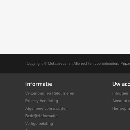
Copyright ©
Metaalreus.nl
| Alle rechten voorbehouden. Prijz
Informatie
Uw acc
Verzending en Retourneren
Inloggen
Privacy Verklaring
Account 
Algemene voorwaarden
Herroepin
Bedrijfsinformatie
Veilige betaling