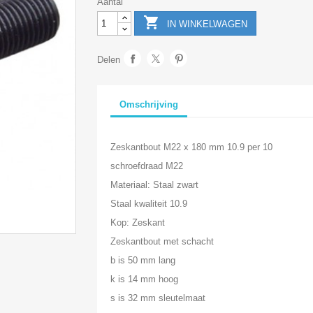
Aantal

IN WINKELWAGEN
Delen
Omschrijving
Zeskantbout M22 x 180 mm 10.9 per 10
schroefdraad M22
Materiaal: Staal zwart
Staal kwaliteit 10.9
Kop: Zeskant
Zeskantbout met schacht
b is 50 mm lang
k is 14 mm hoog
s is 32 mm sleutelmaat