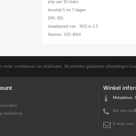
prijs per 10 stuks
levertijd 5 tot 7 dagen
DIN: 931
draadspoed van M22 is 2,5
Normen: ISO 4014
en onder voorbehoud van drukfouten. Bij artikelen geplaatste afbeeldingen kun
ount
Winkel info
Metaalreus, 
aanmaken
Bel ons nu:
g bestelling
E-mail ons: