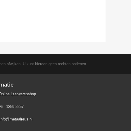
nen afwijken. U kunt hieraan geen rechten ontlenen.
rmatie
Online ijzerwarenshop
06 - 1289 3257
info@metaalreus.nl