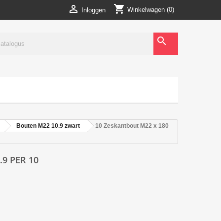
shopping_cart

Winkelwagen
(0)
Inloggen
search
Bouten M22 10.9 zwart
10 Zeskantbout M22 x 180
9 PER 10