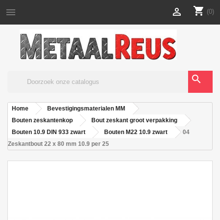
shopping_cart


(0)
search
Home
Bevestigingsmaterialen MM
Bouten zeskantenkop
Bout zeskant groot verpakking
Bouten 10.9 DIN 933 zwart
Bouten M22 10.9 zwart
04
Zeskantbout 22 x 80 mm 10.9 per 25