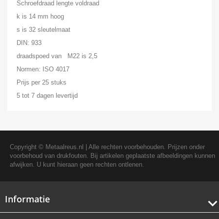
Schroefdraad lengte voldraad
k is 14 mm hoog
s is 32 sleutelmaat
DIN: 933
draadspoed van M22 is 2,5
Normen: ISO 4017
Prijs per 25 stuks
5 tot 7 dagen levertijd
Copyright ©
Metaalreus.nl
| Alle rechten voorbehouden. Prijzen onder
voorbehoud van drukfouten. Bij artikelen geplaatste afbeeldingen kunnen
afwijken. U kunt hieraan geen rechten ontlenen.
Informatie