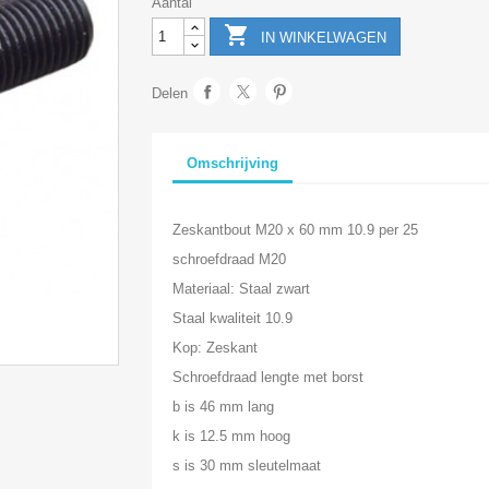
Aantal

IN WINKELWAGEN
Delen
Omschrijving
Zeskantbout M20 x 60 mm 10.9 per 25
schroefdraad M20
Materiaal: Staal zwart
Staal kwaliteit 10.9
Kop: Zeskant
Schroefdraad lengte met borst
b is 46 mm lang
k is 12.5 mm hoog
s is 30 mm sleutelmaat