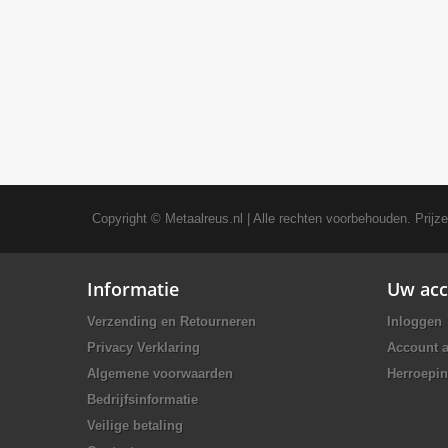
Copyright ©
Metaalreus.nl
| Alle rechten voorbehouden. Prijz
Informatie
Uw acc
Verzending en Retourneren
Inloggen
Privacy Verklaring
Account 
Algemene voorwaarden
Herroepin
Bedrijfsinformatie
Veilige betaling