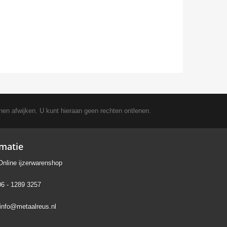
nen afwijken. U kunt hieraan geen rechten ontlenen.
rmatie
Online ijzerwarenshop
06 - 1289 3257
info@metaalreus.nl