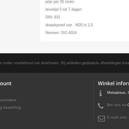
prijs per 25 stuks
levertijd 5 tot 7 dagen
DIN: 931
draadspoed van M20 is 2,5
Normen: ISO 4014
en onder voorbehoud van drukfouten. Bij artikelen geplaatste afbeeldingen kun
ount
Winkel info
Metaalreus, 
aanmaken
Bel ons nu:
g bestelling
E-mail ons: