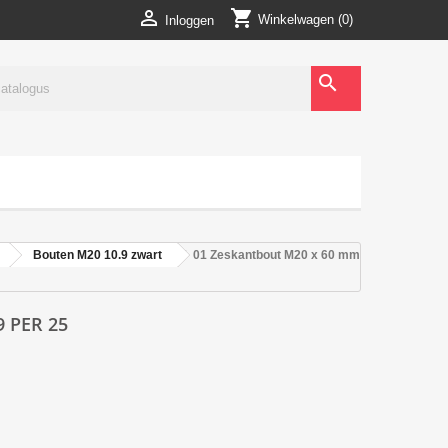
shopping_cart

Winkelwagen
(0)
Inloggen
search
Bouten M20 10.9 zwart
01 Zeskantbout M20 x 60 mm
 PER 25