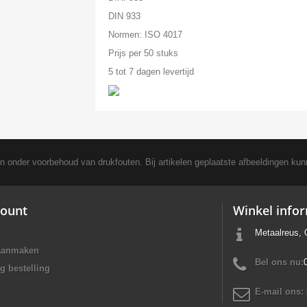
DIN 933
Normen: ISO 4017
Prijs per 50 stuks
5 tot 7 dagen levertijd
en onder voorbehoud van drukfouten. Bij artikelen geplaatste afbeeldingen kun
ount
Winkel info
Metaalreus, 
aanmaken
Bel ons nu:
g bestelling
E-mail ons: