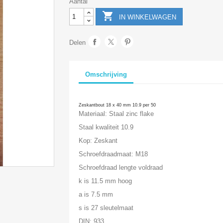
Aantal

IN WINKELWAGEN
Delen
Omschrijving
Zeskantbout 18 x 40 mm 10.9 per 50
Materiaal: Staal zinc flake
Staal kwaliteit 10.9
Kop: Zeskant
Schroefdraadmaat: M18
Schroefdraad lengte voldraad
k is 11.5 mm hoog
a is 7.5 mm
s is 27 sleutelmaat
DIN: 933