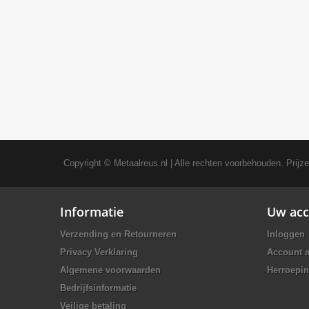
Copyright ©
Metaalreus.nl
| Alle rechten voorbehouden. Prijz
Informatie
Uw acc
Verzending en Retourneren
Inloggen
Privacy Verklaring
Account 
Algemene voorwaarden
Herroepin
Bedrijfsinformatie
Veilige betaling