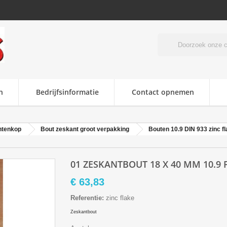
n
Bedrijfsinformatie
Contact opnemen
ntenkop
Bout zeskant groot verpakking
Bouten 10.9 DIN 933 zinc f
01 ZESKANTBOUT 18 X 40 MM 10.9 
€ 63,83
Referentie:
zinc flake
Zeskantbout