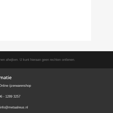
nen afwijken. U kunt hieraan geen rechten ontlenen.
rmatie
Online ijzerwarenshop
06 - 1289 3257
info@metaalreus.nl