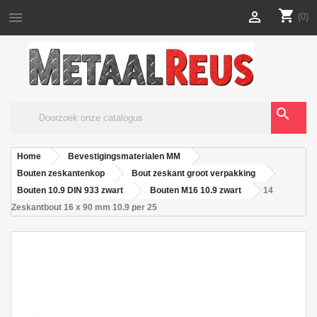
shopping_cart


(0)
search
Home
Bevestigingsmaterialen MM
Bouten zeskantenkop
Bout zeskant groot verpakking
Bouten 10.9 DIN 933 zwart
Bouten M16 10.9 zwart
14
Zeskantbout 16 x 90 mm 10.9 per 25