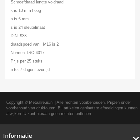
Schroefdraad lengte voldraad
k is 10 mm hoog
a is 6 mm
s is 24 sleutelmaat
DIN: 933
draadspoed van M16 is 2
Normen: ISO 4017
Prijs per 25 stuks
5 tot 7 dagen levertijd
Copyright ©
Metaalreus.nl
| Alle rechten voorbehouden. Prijzen onder
voorbehoud van drukfouten. Bij artikelen geplaatste afbeeldingen kunnen
afwijken. U kunt hieraan geen rechten ontlenen.
Informatie